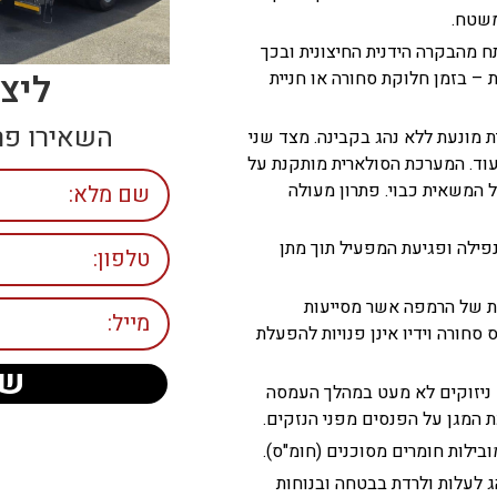
משטח.
 מהבקרה הידנית החיצונית ובכך
ליצ
– בזמן חלוקת סחורה או חניית
השאירו פר
 מונעת ללא נהג בקבינה. מצד שני
עוד. המערכת הסולארית מותקנת על
המשאית כבוי. פתרון מעולה
פילה ופגיעת המפעיל תוך מתן
ית של הרמפה אשר מסייעות
חורה וידיו אינן פנויות להפעלת
של
ניזוקים לא מעט במהלך העמסה
כת המגן על הפנסים מפני הנזקים.
ילות חומרים מסוכנים (חומ"ס).
 לעלות ולרדת בבטחה ובנוחות