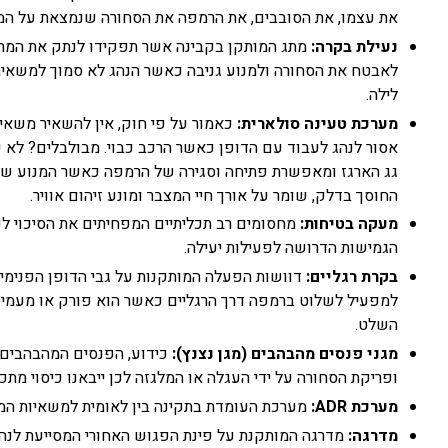
את עצמו, את הסובבים, את הרמפה את הסחורה שנמצאת על ה
נעילת בקרה:
מתג המותקן בקבינה אשר תפקידו לנתק את המתח
לאבטח את הסחורה ולמנוע גניבה כאשר הנהג לא סמוך למשאית 
לילה.
מערכת טעינה סולארית:
כאמור על פי חוק, אין להשאיר משאית
אסור לנהג לעבוד עם הדופן כאשר הרכב כבוי. מבולבלים? לא 
גג הארגז ומאפשרת פתיחה וסגירה של הרמפה כאשר המנוע של 
החוסך בדלק, שומר על אורך חיי המצבר ומונע זיהום אוויר.
מעקה בטיחות:
מחסומים רב תכליתיים המפחיתים את הסיכוי לנ
הגמישות הדרושה לפעילות יעילה.
בקרת רגליים:
דוושות הפעלה המותקנות על גבי הדופן הפנימ
למפעיל לשלוט ברמפה דרך הרגליים כאשר הוא פורק או מעמיס ס
השלט.
מגני פנסים מהבהבים (מגן נצנץ):
כידוע, הפנסים המהבהבים 
ופריקת הסחורה על ידי העגלה או המלגזה לכן ייבאנו כיסוי מת
מערכת ADR:
מערכת העומדת בתקינה בין לאומית למשאיות המוב
מדרגה:
מדרגה המותקנת על פינת הפגוש האחורי המסייעת לנהג