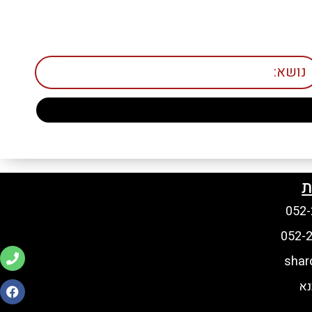
ת
shar
נא